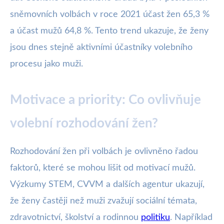
sněmovních volbách v roce 2021 účast žen 65,3 %
a účast mužů 64,8 %. Tento trend ukazuje, že ženy
jsou dnes stejně aktivními účastníky volebního
procesu jako muži.
Motivace a priority: Co ovlivňuje
volební rozhodování žen?
Rozhodování žen při volbách je ovlivněno řadou
faktorů, které se mohou lišit od motivací mužů.
Výzkumy STEM, CVVM a dalších agentur ukazují,
že ženy častěji než muži zvažují sociální témata,
zdravotnictví, školství a rodinnou
politiku
. Například