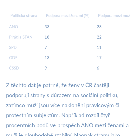
Politická strana
Podpora mezi ženami (%)
Podpora mezi muži (%
ANO
33
28
Piráti a STAN
18
22
SPD
7
11
ODS
13
17
ČSSD
9
6
Z těchto dat je patrné, že ženy v ČR častěji
podporují strany s důrazem na sociální politiku,
zatímco muži jsou více nakloněni pravicovým či
protestním subjektům. Například rozdíl čtyř
procentních bodů ve prospěch ANO mezi ženami a
muži je dlouhodobě stabilní. Naopak strany jako