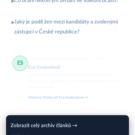
Co brání některým ženám ve volební účasti?
▸
Jaký je podíl žen mezi kandidáty a zvolenými
▸
zástupci v České republice?
demokracie, občanská práva, společnost
93 článků
ES
Eva Svobodová
Eva je novinářka a aktivistka věnující se tématům
demokracie, občanských práv a společenských změn v
České republice.
Všechny články od Eva Svobodová →
Zobrazit celý archiv článků →