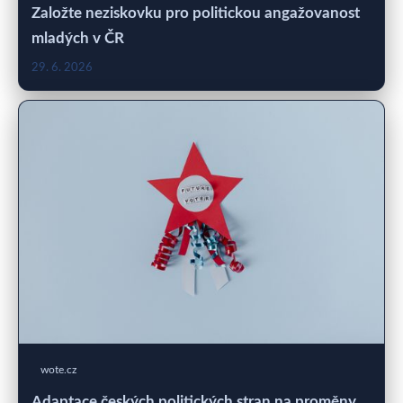
Založte neziskovku pro politickou angažovanost
mladých v ČR
29. 6. 2026
wote.cz
Adaptace českých politických stran na proměny