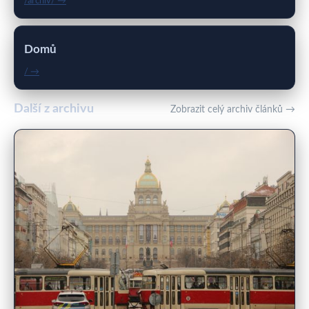
/archiv/ →
Domů
/ →
Další z archivu
Zobrazit celý archiv článků →