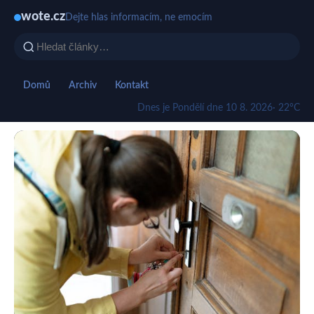
wote.cz
Dejte hlas informacím, ne emocím
Domů
Archiv
Kontakt
Dnes je Pondělí dne 10 8. 2026
· 22°C