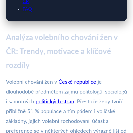
ČR
FAQ
Analýza volebního chování žen v
ČR: Trendy, motivace a klíčové
rozdíly
Volební chování žen v
České republice
je
dlouhodobě předmětem zájmu politologů, sociologů
i samotných
politických stran
. Přestože ženy tvoří
přibližně 51 % populace a tím pádem i voličské
základny, jejich volební rozhodování, účast a
preference se v některých ohledech výrazně liší od