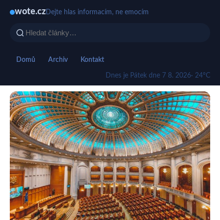
wote.cz
Dejte hlas informacím, ne emocím
Domů
Archiv
Kontakt
Dnes je Pátek dne 7 8. 2026
· 24°C