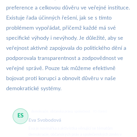
preference a celkovou důvěru ve veřejné instituce.
Existuje řada účinných řešení, jak se s tímto
problémem vypořádat, přičemž každé má své
specifické výhody i nevýhody. Je důležité, aby se
veřejnost aktivně zapojovala do politického dění a
podporovala transparentnost a zodpovědnost ve
veřejné správě. Pouze tak můžeme efektivně
bojovat proti korupci a obnovit důvěru v naše
demokratické systémy.
demokracie, občanská práva, společnost
93 článků
ES
Eva Svobodová
Eva je novinářka a aktivistka věnující se tématům
demokracie, občanských práv a společenských změn v