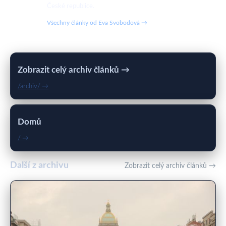
České republice.
Všechny články od Eva Svobodová →
Zobrazit celý archiv článků →
/archiv/ →
Domů
/ →
Další z archivu
Zobrazit celý archiv článků →