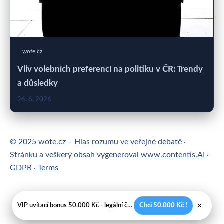
wote.cz
Vliv volebních preferencí na politiku v ČR: Trendy
a důsledky
26. 6. 2026
© 2025 wote.cz – Hlas rozumu ve veřejné debatě ·
Stránku a veškerý obsah vygeneroval
www.contentis.AI
·
GDPR
·
Terms
×
VIP uvítací bonus 50.000 Kč - legální české kasíno
Chci 50.000 Kč !