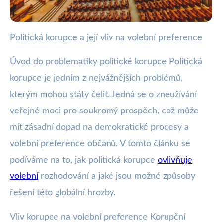
Politická korupce a její vliv na volební preference
wote.cz
Jak Politická Korupce Ovlivňuje
Úvod do problematiky politické korupce Politická
Vaše Volební Rozhodnutí
korupce je jedním z nejvážnějších problémů,
kterým mohou státy čelit. Jedná se o zneužívání
27. 9. 2025
· 4 min čtení · Autor: Eva Svobodová
veřejné moci pro soukromý prospěch, což může
mít zásadní dopad na demokratické procesy a
volební preference občanů. V tomto článku se
podíváme na to, jak politická korupce
ovlivňuje
volební
rozhodování a jaké jsou možné způsoby
řešení této globální hrozby.
Vliv korupce na volební preference Korupční