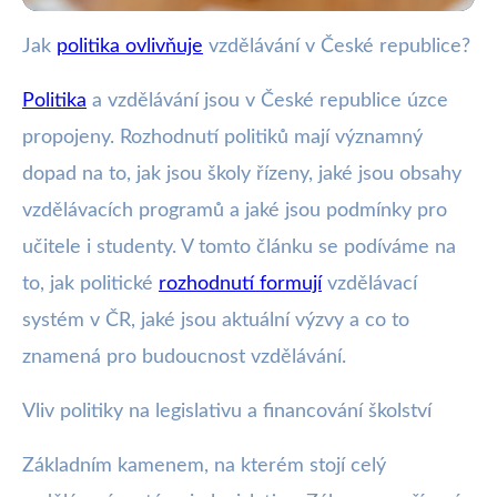
Jak
politika ovlivňuje
vzdělávání v České republice?
wote.cz
Jak Politické Rozhodnutí Formují
Politika
a vzdělávání jsou v České republice úzce
Vzdělávací Systém v ČR?
propojeny. Rozhodnutí politiků mají významný
dopad na to, jak jsou školy řízeny, jaké jsou obsahy
3. 2. 2026
· 5 min čtení · Autor: Marek Zelený
vzdělávacích programů a jaké jsou podmínky pro
učitele i studenty. V tomto článku se podíváme na
to, jak politické
rozhodnutí formují
vzdělávací
systém v ČR, jaké jsou aktuální výzvy a co to
znamená pro budoucnost vzdělávání.
Vliv politiky na legislativu a financování školství
Základním kamenem, na kterém stojí celý