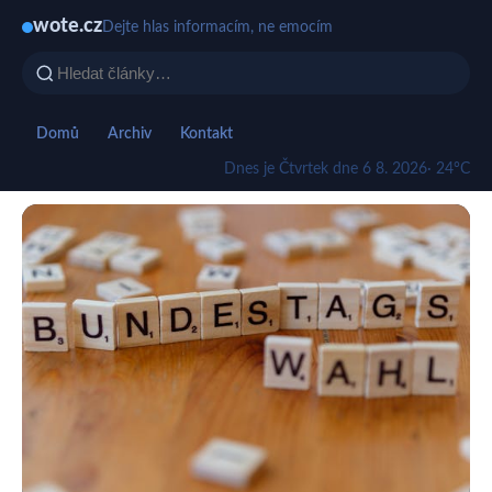
wote.cz
Dejte hlas informacím, ne emocím
Domů
Archiv
Kontakt
Dnes je Čtvrtek dne 6 8. 2026
· 24°C