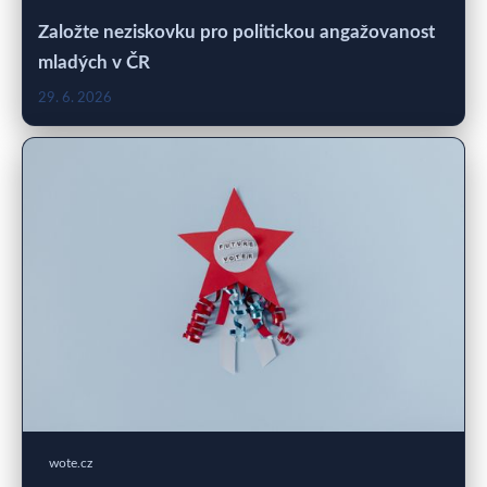
Založte neziskovku pro politickou angažovanost
mladých v ČR
29. 6. 2026
wote.cz