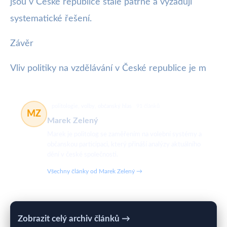
jsou v České republice stále patrné a vyžadují
systematické řešení.
Závěr
Vliv politiky na vzdělávání v České republice je m
politologie, volby, občanský hlas
91 článků
MZ
Marek Zelený
Marek je politolog se zaměřením na volební systémy a
občanskou participaci, který přináší analýzy aktuálního
dění v české společnosti.
Všechny články od Marek Zelený →
Zobrazit celý archiv článků →