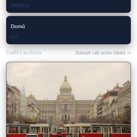
/archiv/ →
Domů
/ →
Další z archivu
Zobrazit celý archiv článků →