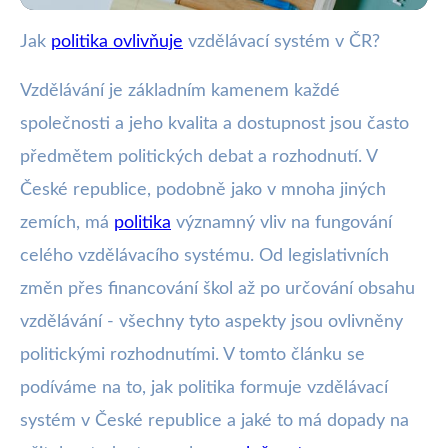
Jak
politika ovlivňuje
vzdělávací systém v ČR?
wote.cz
Jak politické rozhodnutí formují
Vzdělávání je základním kamenem každé
vzdělávání v České republice?
společnosti a jeho kvalita a dostupnost jsou často
předmětem politických debat a rozhodnutí. V
10. 1. 2026
· 5 min čtení · Autor: Michaela Králová
České republice, podobně jako v mnoha jiných
zemích, má
politika
významný vliv na fungování
celého vzdělávacího systému. Od legislativních
změn přes financování škol až po určování obsahu
vzdělávání - všechny tyto aspekty jsou ovlivněny
politickými rozhodnutími. V tomto článku se
podíváme na to, jak politika formuje vzdělávací
systém v České republice a jaké to má dopady na