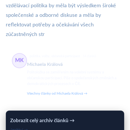
vzdělávací politika by měla být výsledkem široké
společenské a odborné diskuse a měla by
reflektovat potřeby a očekávání všech
zúčastněných str
politika, volby, občanská participace
54 článků
MK
Michaela Králová
Politoložka se zaměřením na volební systémy a
občanskou participaci. Píše o společenských změnách a
demokratických procesech v ČR.
Všechny články od Michaela Králová →
Zobrazit celý archiv článků →