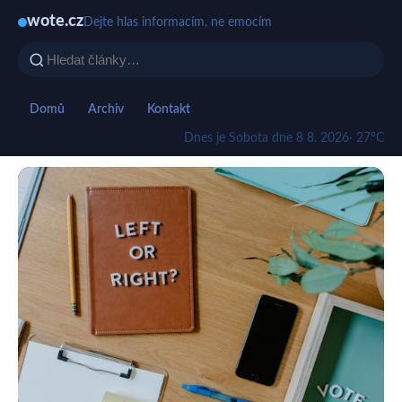
wote.cz
Dejte hlas informacím, ne emocím
Domů
Archiv
Kontakt
Dnes je Sobota dne 8 8. 2026
· 27°C