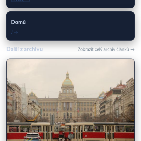
/archiv/ →
Domů
/ →
Další z archivu
Zobrazit celý archiv článků →