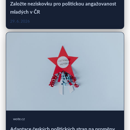
Založte neziskovku pro politickou angažovanost
mladých v ČR
29. 6. 2026
wote.cz
Adaptace českých politických stran na proměny