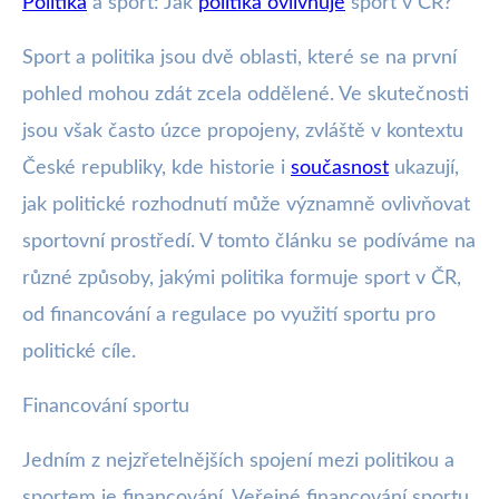
Politika
a sport: Jak
politika ovlivňuje
sport v ČR?
wote.cz
Jak Politika Ovlivňuje Sport v ČR:
Sport a politika jsou dvě oblasti, které se na první
Financování, Regulace a
pohled mohou zdát zcela oddělené. Ve skutečnosti
jsou však často úzce propojeny, zvláště v kontextu
Diplomacie
České republiky, kde historie i
současnost
ukazují,
15. 2. 2026
· 4 min čtení · Autor: Ondřej Marek
jak politické rozhodnutí může významně ovlivňovat
sportovní prostředí. V tomto článku se podíváme na
různé způsoby, jakými politika formuje sport v ČR,
od financování a regulace po využití sportu pro
politické cíle.
Financování sportu
Jedním z nejzřetelnějších spojení mezi politikou a
sportem je financování. Veřejné financování sportu