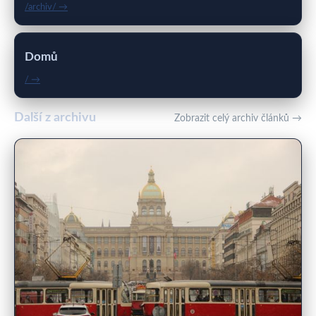
/archiv/ →
Domů
/ →
Další z archivu
Zobrazit celý archiv článků →