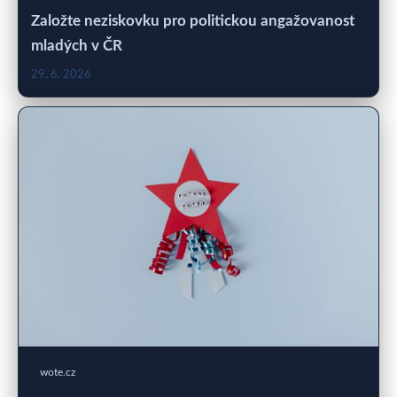
Založte neziskovku pro politickou angažovanost
mladých v ČR
29. 6. 2026
wote.cz