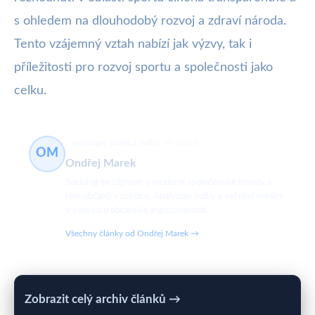
s ohledem na dlouhodobý rozvoj a zdraví národa.
Tento vzájemný vztah nabízí jak výzvy, tak i
příležitosti pro rozvoj sportu a společnosti jako
celku.
sociologie, politika, volby
47 článků
OM
Ondřej Marek
Sociolog se zájmem o moderní společenské trendy a
role občanů v politice. Analyzuje volby a veřejné mínění
v kontextu občanské angažovanosti.
Všechny články od Ondřej Marek →
Zobrazit celý archiv článků →