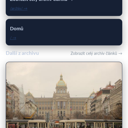
/archiv/ →
Domů
/ →
Další z archivu
Zobrazit celý archiv článků →