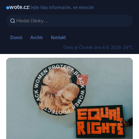
wote.cz
Dejte hlas informacím, ne emocím
Domů
Archiv
Kontakt
Dnes je Čtvrtek dne 6 8. 2026
· 24°C