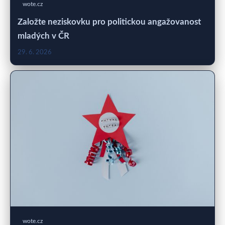
wote.cz
Založte neziskovku pro politickou angažovanost
mladých v ČR
29. 6. 2026
wote.cz