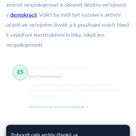
zmírnit nespokojenost a obnovit důvěru veřejnosti
v
demokracii
. Voliči by měli být vyzváni k aktivní
účasti ve veřejném životě a k používání svých hlasů
k vyjádření konstruktivní kritiky, nikoli jen
nespokojenosti.
demokracie, občanská práva, společnost
93 článků
ES
Eva Svobodová
Eva je novinářka a aktivistka věnující se tématům
demokracie, občanských práv a společenských změn v
České republice.
Všechny články od Eva Svobodová →
Zobrazit celý archiv článků →