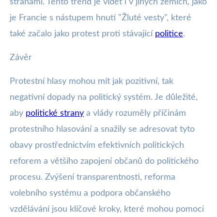
stranami. Tento trend je vidět i v jiných zemích, jako
je Francie s nástupem hnutí "Žluté vesty", které
také začalo jako protest proti stávající
politice
.
Závěr
Protestní hlasy mohou mít jak pozitivní, tak
negativní dopady na politický systém. Je důležité,
aby
politické strany
a vlády rozuměly příčinám
protestního hlasování a snažily se adresovat tyto
obavy prostřednictvím efektivních politických
reforem a většího zapojení občanů do politického
procesu. Zvýšení transparentnosti, reforma
volebního systému a podpora občanského
vzdělávání jsou klíčové kroky, které mohou pomoci