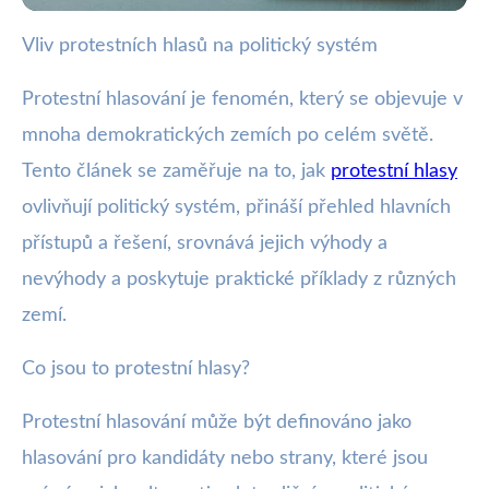
Vliv protestních hlasů na politický systém
wote.cz
Jak Protestní Hlasy Mění Politiku:
Protestní hlasování je fenomén, který se objevuje v
Vliv a Řešení
mnoha demokratických zemích po celém světě.
Tento článek se zaměřuje na to, jak
protestní hlasy
1. 11. 2025
· 4 min čtení · Autor: Eva Svobodová
ovlivňují politický systém, přináší přehled hlavních
přístupů a řešení, srovnává jejich výhody a
nevýhody a poskytuje praktické příklady z různých
zemí.
Co jsou to protestní hlasy?
Protestní hlasování může být definováno jako
hlasování pro kandidáty nebo strany, které jsou