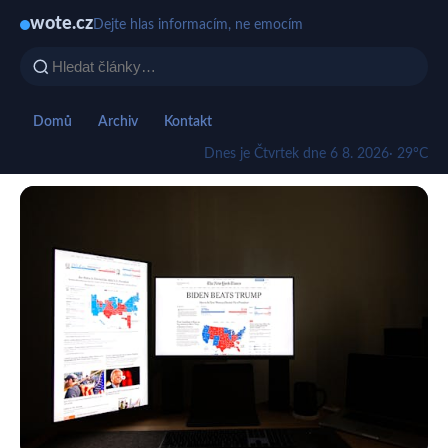
wote.cz
Dejte hlas informacím, ne emocím
Domů
Archiv
Kontakt
Dnes je Čtvrtek dne 6 8. 2026
· 29°C