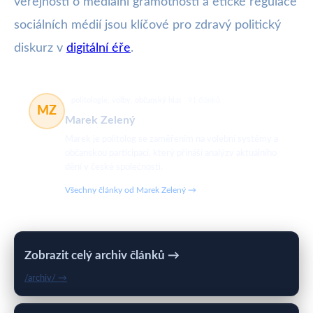
veřejnosti o mediální gramotnosti a etické regulace
sociálních médií jsou klíčové pro zdravý politický
diskurz v
digitální éře
.
politologie, volby, občanský hlas
91 článků
MZ
Marek Zelený
Marek je politolog se zaměřením na volební systémy a
občanskou participaci, který přináší analýzy aktuálního
dění v české společnosti.
Všechny články od Marek Zelený →
Zobrazit celý archiv článků →
/archiv/ →