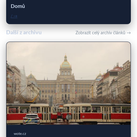
Domů
/ →
Další z archivu
Zobrazit celý archiv článků →
wote.cz