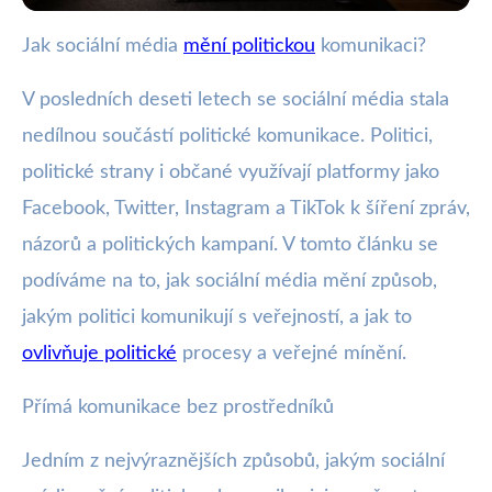
Jak sociální média
mění politickou
komunikaci?
wote.cz
Jak sociální média
V posledních deseti letech se sociální média stala
revolucionalizují politiku a volby?
nedílnou součástí politické komunikace. Politici,
politické strany i občané využívají platformy jako
4. 2. 2026
· 4 min čtení · Autor: Marek Zelený
Facebook, Twitter, Instagram a TikTok k šíření zpráv,
názorů a politických kampaní. V tomto článku se
podíváme na to, jak sociální média mění způsob,
jakým politici komunikují s veřejností, a jak to
ovlivňuje politické
procesy a veřejné mínění.
Přímá komunikace bez prostředníků
Jedním z nejvýraznějších způsobů, jakým sociální