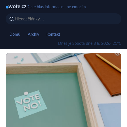
wote.cz
Dejte hlas informacím, ne emocím
Domů
Archiv
Kontakt
Dnes je Sobota dne 8 8. 2026
· 21°C