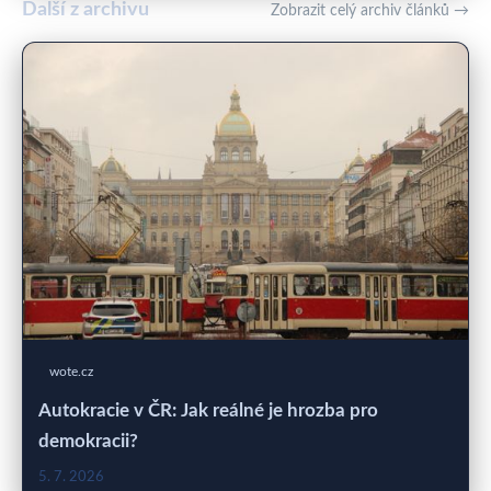
Další z archivu
Zobrazit celý archiv článků →
wote.cz
Autokracie v ČR: Jak reálné je hrozba pro
demokracii?
5. 7. 2026