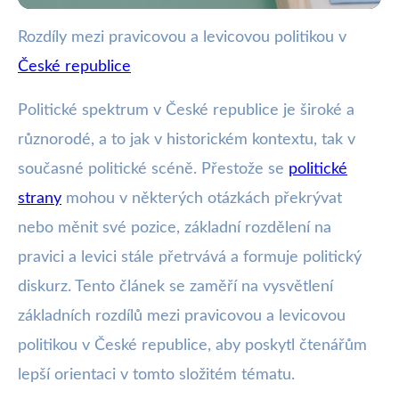
Rozdíly mezi pravicovou a levicovou politikou v
wote.cz
České republice
Pravice vs. Levice v ČR: Klíčové
Rozdíly a Politický Vliv
Politické spektrum v České republice je široké a
různorodé, a to jak v historickém kontextu, tak v
3. 1. 2026
· 4 min čtení · Autor: Marek Zelený
současné politické scéně. Přestože se
politické
strany
mohou v některých otázkách překrývat
nebo měnit své pozice, základní rozdělení na
pravici a levici stále přetrvává a formuje politický
diskurz. Tento článek se zaměří na vysvětlení
základních rozdílů mezi pravicovou a levicovou
politikou v České republice, aby poskytl čtenářům
lepší orientaci v tomto složitém tématu.