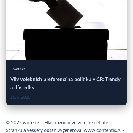
wote.cz
Vliv volebních preferencí na politiku v ČR: Trendy
a důsledky
26. 6. 2026
© 2025 wote.cz – Hlas rozumu ve veřejné debatě ·
Stránku a veškerý obsah vygeneroval
www.contentis.AI
·