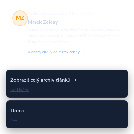
politologie, volby, občanský hlas
91 článků
MZ
Marek Zelený
Marek je politolog se zaměřením na volební systémy a
občanskou participaci, který přináší analýzy aktuálního
dění v české společnosti.
Všechny články od Marek Zelený →
Zobrazit celý archiv článků →
/archiv/ →
Domů
/ →