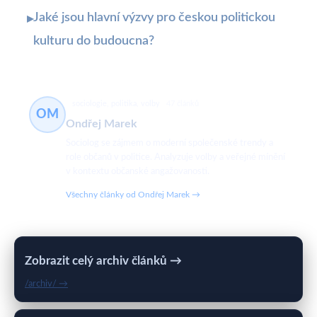
Jaké jsou hlavní výzvy pro českou politickou
▸
kulturu do budoucna?
sociologie, politika, volby
47 článků
OM
Ondřej Marek
Sociolog se zájmem o moderní společenské trendy a
role občanů v politice. Analyzuje volby a veřejné mínění
v kontextu občanské angažovanosti.
Všechny články od Ondřej Marek →
Zobrazit celý archiv článků →
/archiv/ →