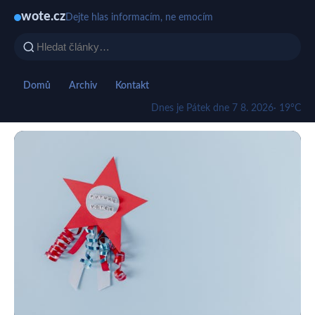
wote.cz
Dejte hlas informacím, ne emocím
Domů
Archiv
Kontakt
Dnes je Pátek dne 7 8. 2026
· 19°C