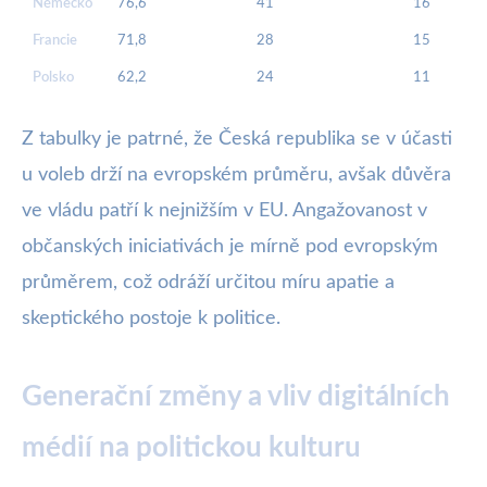
Německo
76,6
41
16
Francie
71,8
28
15
Polsko
62,2
24
11
Z tabulky je patrné, že Česká republika se v účasti
u voleb drží na evropském průměru, avšak důvěra
ve vládu patří k nejnižším v EU. Angažovanost v
občanských iniciativách je mírně pod evropským
průměrem, což odráží určitou míru apatie a
skeptického postoje k politice.
Generační změny a vliv digitálních
médií na politickou kulturu