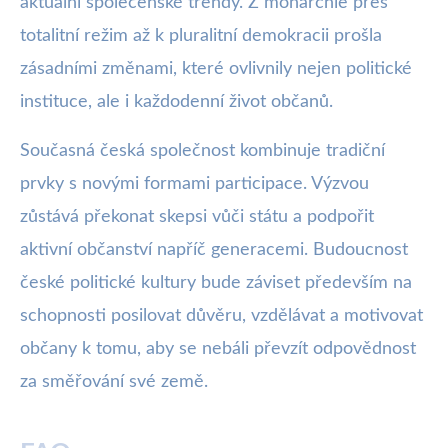
aktuální společenské trendy. Z monarchie přes
totalitní režim až k pluralitní demokracii prošla
zásadními změnami, které ovlivnily nejen politické
instituce, ale i každodenní život občanů.
Současná česká společnost kombinuje tradiční
prvky s novými formami participace. Výzvou
zůstává překonat skepsi vůči státu a podpořit
aktivní občanství napříč generacemi. Budoucnost
české politické kultury bude záviset především na
schopnosti posilovat důvěru, vzdělávat a motivovat
občany k tomu, aby se nebáli převzít odpovědnost
za směřování své země.