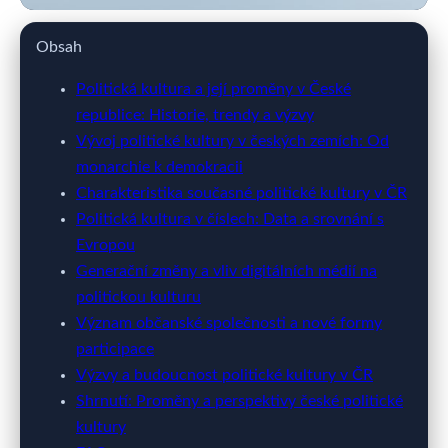
wote.cz
Obsah
Proměny české politické scény:
Politická kultura a její proměny v České
republice: Historie, trendy a výzvy
Historie, aktuální trendy a
Vývoj politické kultury v českých zemích: Od
budoucí výzvy
monarchie k demokracii
Charakteristika současné politické kultury v ČR
11. 3. 2026
· 8 min čtení · Autor: Ondřej Marek
Politická kultura v číslech: Data a srovnání s
Evropou
Generační změny a vliv digitálních médií na
politickou kulturu
Význam občanské společnosti a nové formy
participace
Výzvy a budoucnost politické kultury v ČR
Shrnutí: Proměny a perspektivy české politické
kultury