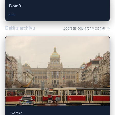
Domů
/ →
Další z archivu
Zobrazit celý archiv článků →
wote.cz