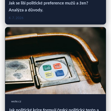
Jak se liší politické preference mužů a žen?
Analýza a důvody.
4. 7. 2026
wote.cz
Jak politické krize formují český politický terén a