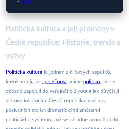
FAQ
Politická kultura a její proměny v
České republice: Historie, trendy a
výzvy
Politická kultura
je jedním z klíčových aspektů,
které určují, jak
společnost
vnímá
politiku
, jak se
občané zapojují do veřejného života a jak důvěřují
státním institucím. Česká republika prošla za
posledních sto let dramatickými změnami
politického systému, což se zásadně promítlo i do