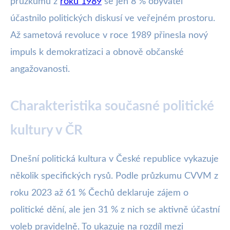
průzkumu z
roku 1989
se jen 8 % obyvatel
účastnilo politických diskusí ve veřejném prostoru.
Až sametová revoluce v roce 1989 přinesla nový
impuls k demokratizaci a obnově občanské
angažovanosti.
Charakteristika současné politické
kultury v ČR
Dnešní politická kultura v České republice vykazuje
několik specifických rysů. Podle průzkumu CVVM z
roku 2023 až 61 % Čechů deklaruje zájem o
politické dění, ale jen 31 % z nich se aktivně účastní
voleb pravidelně. To ukazuje na rozdíl mezi