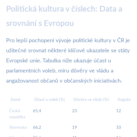
Politická kultura v číslech: Data a
srovnání s Evropou
Pro lepší pochopení vývoje politické kultury v ČR je
užitečné srovnat některé klíčové ukazatele se státy
Evropské unie. Tabulka níže ukazuje účast u
parlamentních voleb, míru důvěry ve vládu a
angažovanost občanů v občanských iniciativách.
Země
Účast u voleb (%)
Důvěra ve vládu (%)
Angažovanos
Česká
65,4
23
12
republika
Slovensko
66,2
19
10