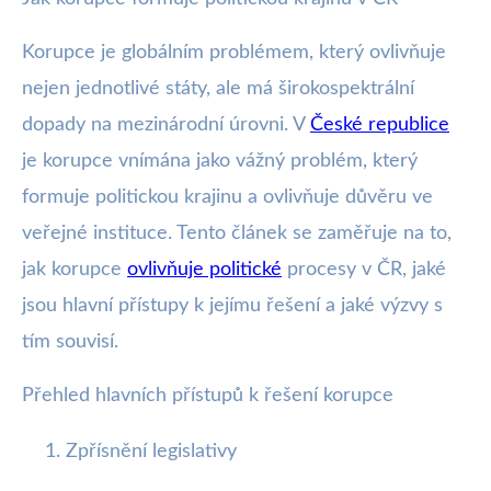
Vliv korupce na politiku v ČR:
Korupce je globálním problémem, který ovlivňuje
Řešení a výzvy
nejen jednotlivé státy, ale má širokospektrální
dopady na mezinárodní úrovni. V
České republice
4. 9. 2025
· 4 min čtení · Autor: Marek Zelený
je korupce vnímána jako vážný problém, který
formuje politickou krajinu a ovlivňuje důvěru ve
veřejné instituce. Tento článek se zaměřuje na to,
jak korupce
ovlivňuje politické
procesy v ČR, jaké
jsou hlavní přístupy k jejímu řešení a jaké výzvy s
tím souvisí.
Přehled hlavních přístupů k řešení korupce
Zpřísnění legislativy