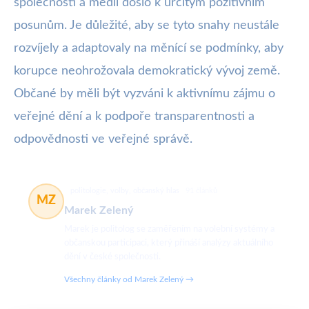
společnosti a médií došlo k určitým pozitivním
posunům. Je důležité, aby se tyto snahy neustále
rozvíjely a adaptovaly na měnící se podmínky, aby
korupce neohrožovala demokratický vývoj země.
Občané by měli být vyzváni k aktivnímu zájmu o
veřejné dění a k podpoře transparentnosti a
odpovědnosti ve veřejné správě.
politologie, volby, občanský hlas
91 článků
MZ
Marek Zelený
Marek je politolog se zaměřením na volební systémy a
občanskou participaci, který přináší analýzy aktuálního
dění v české společnosti.
Všechny články od Marek Zelený →