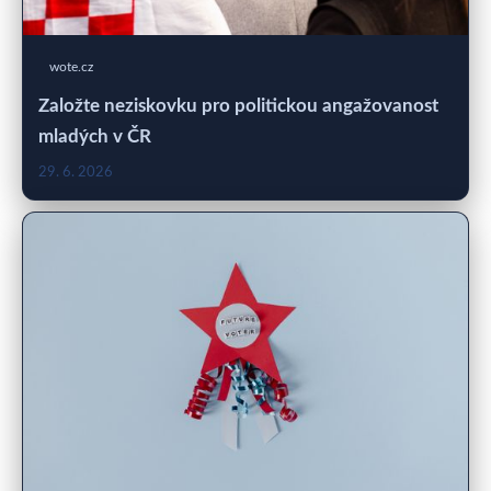
wote.cz
Založte neziskovku pro politickou angažovanost
mladých v ČR
29. 6. 2026